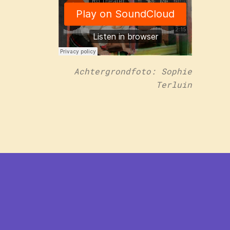
Achtergrondfoto: Sophie
Terluin