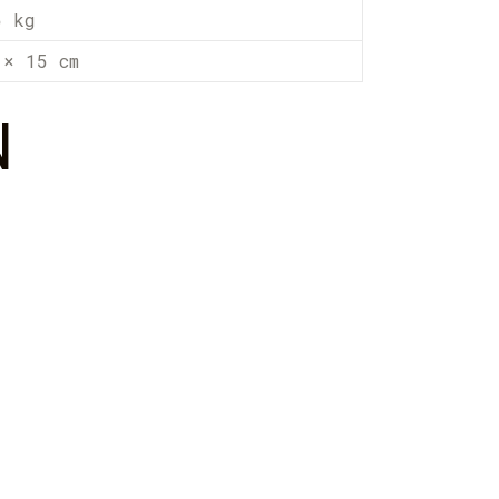
5 kg
 × 15 cm
N