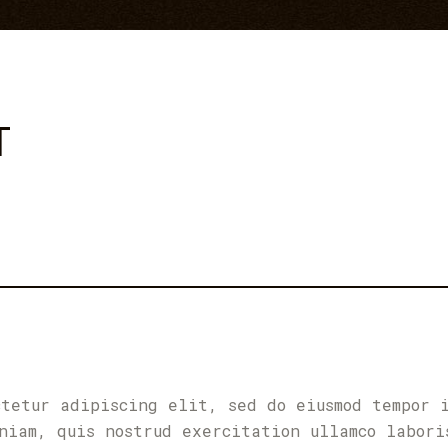
T
ctetur adipiscing elit, sed do eiusmod tempor 
niam, quis nostrud exercitation ullamco labori