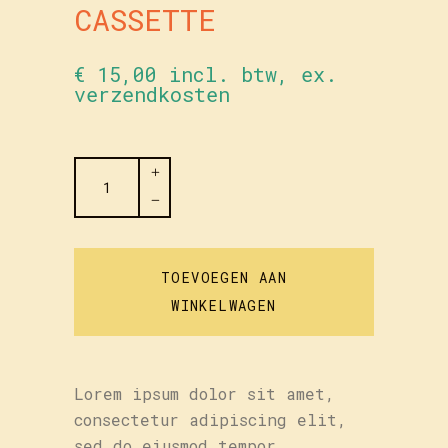
CASSETTE
€
15,00
incl. btw, ex.
verzendkosten
My
Beating
–
Cassette
quantity
TOEVOEGEN AAN
WINKELWAGEN
Lorem ipsum dolor sit amet,
consectetur adipiscing elit,
sed do eiusmod tempor