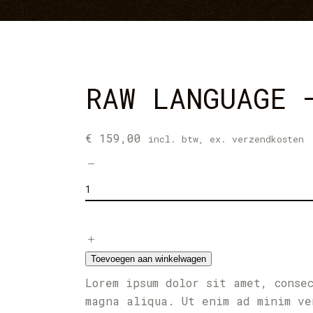
RAW LANGUAGE 
€
159,00
incl. btw, ex. verzendkosten
Raw
Language
-
Tee
quantity
Toevoegen aan winkelwagen
Lorem ipsum dolor sit amet, conse
magna aliqua. Ut enim ad minim ve