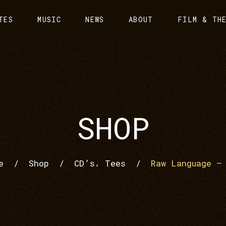
TES
MUSIC
NEWS
ABOUT
FILM & TH
SHOP
,
e
/
Shop
/
CD’s
Tees
/
Raw Language –