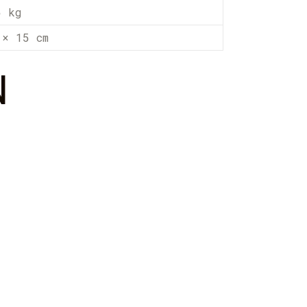
5 kg
 × 15 cm
N