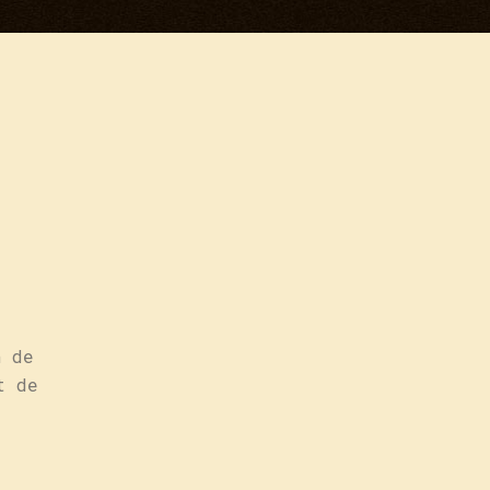
n de
t de