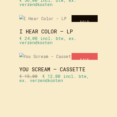
€
56,00
incl. btw, ex.
verzendkosten
LEES
SOLD
VERDER
I HEAR COLOR – LP
€
24,00
incl. btw, ex.
verzendkosten
TOEVOEGEN
AAN
SALE
WINKELWAGEN
YOU SCREAM – CASSETTE
Oorspronkelijke
Huidige
€
15,00
€
12,00
incl. btw,
prijs
prijs
ex. verzendkosten
was:
is:
€ 15,00.
€ 12,00.